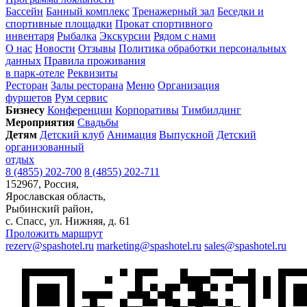
Бассейн
Банный комплекс
Тренажерный зал
Беседки и
спортивные площадки
Прокат спортивного
инвентаря
Рыбалка
Экскурсии
Рядом с нами
О нас
Новости
Отзывы
Политика обработки персональных
данных
Правила проживания
в парк-отеле
Реквизиты
Ресторан
Залы ресторана
Меню
Организация
фуршетов
Рум сервис
Бизнесу
Конференции
Корпоративы
Тимбилдинг
Мероприятия
Свадьбы
Детям
Детский клуб
Анимация
Выпускной
Детский
организованный
отдых
8 (4855) 202-700
8 (4855) 202-711
152967, Россия,
Ярославская область,
Рыбинский район,
с. Спаcс, ул. Нижняя, д. 61
Проложить маршрут
rezerv@spashotel.ru
marketing@spashotel.ru
sales@spashotel.ru