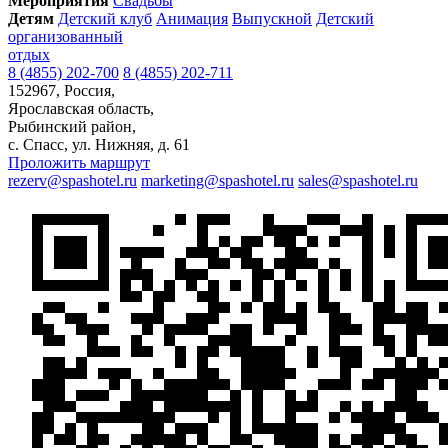
Мероприятия
Свадьбы
Детям
Детский клуб
Анимация
Выпускной
Детский
организованный
отдых
8 (4855) 202-700
8 (4855) 202-711
152967, Россия,
Ярославская область,
Рыбинский район,
с. Спаcс, ул. Нижняя, д. 61
Проложить маршрут
rezerv@spashotel.ru
marketing@spashotel.ru
sales@spashotel.ru