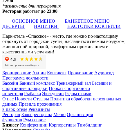
22:00
*исключение дни перекрытия
Ресторан
работает
до 23:00
ОСНОВНОЕ МЕНЮ
БАНКЕТНОЕ МЕНЮ
ДЕСЕРТЫ
НАПИТКИ
НАСТОЙКИ КОКТЕЙЛИ
Парк-отель «Спасское» - место, где можно по-настоящему
отдохнуть от городской суеты, насладиться свежим воздухом,
живописной природой, комфортным проживанием и
качественными услугами!
Бронирование
Акции
Контакты
Проживание
Аудиогид
Программа лояльности
Бассейн
Банный комплекс
Тренажерный зал
Беседки и
спортивные площадки
Прокат спортивного
инвентаря
Рыбалка
Экскурсии
Рядом с нами
О нас
Новости
Отзывы
Политика обработки персональных
данных
Правила проживания
в парк-отеле
Реквизиты
Ресторан
Залы ресторана
Меню
Организация
фуршетов
Рум сервис
Бизнесу
Конференции
Корпоративы
Тимбилдинг