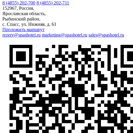
8 (4855) 202-700
8 (4855) 202-711
152967, Россия,
Ярославская область,
Рыбинский район,
с. Спаcс, ул. Нижняя, д. 61
Проложить маршрут
rezerv@spashotel.ru
marketing@spashotel.ru
sales@spashotel.ru