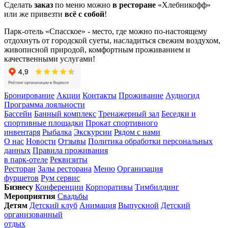
Сделать
заказ
по меню можно
в ресторане
«Хлебникофф»
или же привезти
всё с собой
!
Парк-отель «Спасское» - место, где можно по-настоящему
отдохнуть от городской суеты, насладиться свежим воздухом,
живописной природой, комфортным проживанием и
качественными услугами!
Бронирование
Акции
Контакты
Проживание
Аудиогид
Программа лояльности
Бассейн
Банный комплекс
Тренажерный зал
Беседки и
спортивные площадки
Прокат спортивного
инвентаря
Рыбалка
Экскурсии
Рядом с нами
О нас
Новости
Отзывы
Политика обработки персональных
данных
Правила проживания
в парк-отеле
Реквизиты
Ресторан
Залы ресторана
Меню
Организация
фуршетов
Рум сервис
Бизнесу
Конференции
Корпоративы
Тимбилдинг
Мероприятия
Свадьбы
Детям
Детский клуб
Анимация
Выпускной
Детский
организованный
отдых