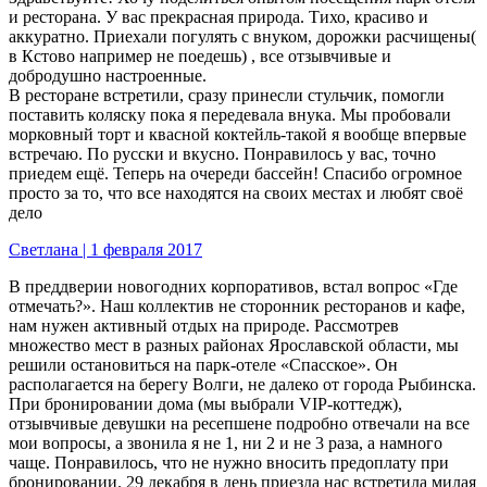
и ресторана. У вас прекрасная природа. Тихо, красиво и
аккуратно. Приехали погулять с внуком, дорожки расчищены(
в Кстово например не поедешь) , все отзывчивые и
добродушно настроенные.
В ресторане встретили, сразу принесли стульчик, помогли
поставить коляску пока я передевала внука. Мы пробовали
морковный торт и квасной коктейль-такой я вообще впервые
встречаю. По русски и вкусно. Понравилось у вас, точно
приедем ещё. Теперь на очереди бассейн! Спасибо огромное
просто за то, что все находятся на своих местах и любят своё
дело
Светлана | 1 февраля 2017
В преддверии новогодних корпоративов, встал вопрос «Где
отмечать?». Наш коллектив не сторонник ресторанов и кафе,
нам нужен активный отдых на природе. Рассмотрев
множество мест в разных районах Ярославской области, мы
решили остановиться на парк-отеле «Спасское». Он
располагается на берегу Волги, не далеко от города Рыбинска.
При бронировании дома (мы выбрали VIP-коттедж),
отзывчивые девушки на ресепшене подробно отвечали на все
мои вопросы, а звонила я не 1, ни 2 и не 3 раза, а намного
чаще. Понравилось, что не нужно вносить предоплату при
бронировании. 29 декабря в день приезда нас встретила милая