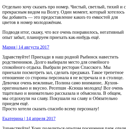
Отдельно хочу сказать про номер. Чистый, светлый, тихий и с
прекрасным видом на Волгу. Один момент, который хотелось
бы добавить — это предоставление каких-то емкостей для
цветов в номер молодожёнам.
Подводя итог, скажу, что все очень понравилось, негативный
опыт забыт, планируем приехать как-нибудь ещё.
Мария | 14 августа 2017
Здравствуйте! Приехади в наш родной Рыбинск навестить
родственников. Долго выбирали место для семейного
спокойного отдыха. Выбрали ресторан Спасского. Мы
приехали посмотреть зал, сделать предзаказ. Такое трепетное
отношение со стороны персонала я не встречала и в столице.
Девочки очень вежливые, Полина само внимание, .Кухня-
оригинально и вкусно. Ресепшн -Ксюша молодец! Все очень
тщательно и внимательно рассказала и объяснила. В общем,
мы отдохнули на славу. Покушали на славу и Обязательно
приедем ещё.
Просто хотели сказать спасибо всему персоналу!
Екатерина | 14 апреля 2017
Здравствуйте! Хочу поделиться опытом посещения парк отеля