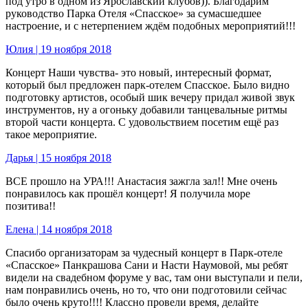
под утро в одном из Ярославский клубов)). Благодарим
руководство Парка Отеля «Спасское» за сумасшедшее
настроение, и с нетерпением ждём подобных мероприятий!!!
Юлия | 19 ноября 2018
Концерт Наши чувства- это новый, интересный формат,
который был предложен парк-отелем Спасское. Было видно
подготовку артистов, особый шик вечеру придал живой звук
инструментов, ну а огоньку добавили танцевальные ритмы
второй части концерта. С удовольствием посетим ещё раз
такое мероприятие.
Дарья | 15 ноября 2018
ВСЕ прошло на УРА!!! Анастасия зажгла зал!! Мне очень
понравилось как прошёл концерт! Я получила море
позитива!!
Елена | 14 ноября 2018
Спасибо организаторам за чудесный концерт в Парк-отеле
«Спасское» Панкрашова Сани и Насти Наумовой, мы ребят
видели на свадебном форуме у вас, там они выступали и пели,
нам понравились очень, но то, что они подготовили сейчас
было очень круто!!!! Классно провели время, делайте