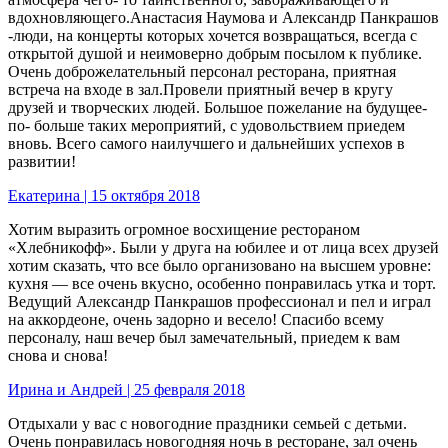
вдохновляющего.Анастасия Наумова и Александр Панкрашов
-люди, на концерты которых хочется возвращаться, всегда с
открытой душой и неимоверно добрым посылом к публике.
Очень доброжелательный персонал ресторана, приятная
встреча на входе в зал.Провели приятный вечер в кругу
друзей и творческих людей. Большое пожелание на будущее-
по- больше таких мероприятий, с удовольствием приедем
вновь. Всего самого наилучшего и дальнейших успехов в
развитии!
Екатерина | 15 октября 2018
Хотим выразить огромное восхищение рестораном
«Хлебникофф». Были у друга на юбилее и от лица всех друзей
хотим сказать, что все было организовано на высшем уровне:
кухня — все очень вкусно, особенно понравилась утка и торт.
Ведущий Александр Панкрашов профессионал и пел и играл
на аккордеоне, очень задорно и весело! Спасибо всему
персоналу, наш вечер был замечательный, приедем к вам
снова и снова!
Ирина и Андрей | 25 февраля 2018
Отдыхали у вас с новогодние праздники семьей с детьми.
Очень понравилась новогодняя ночь в ресторане, зал очень