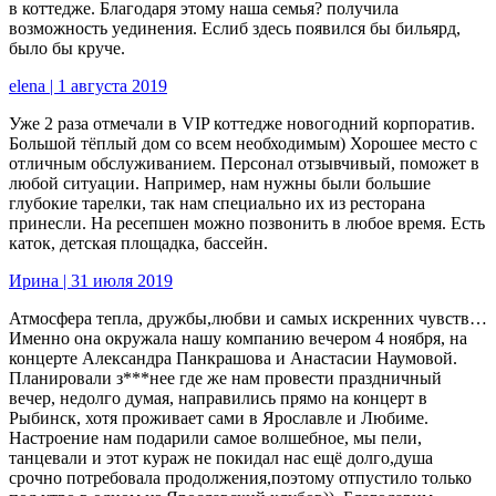
в коттедже. Благодаря этому наша семья? получила
возможность уединения. Еслиб здесь появился бы бильярд,
было бы круче.
elena | 1 августа 2019
Уже 2 раза отмечали в VIP коттедже новогодний корпоратив.
Большой тёплый дом со всем необходимым) Хорошее место с
отличным обслуживанием. Персонал отзывчивый, поможет в
любой ситуации. Например, нам нужны были большие
глубокие тарелки, так нам специально их из ресторана
принесли. На ресепшен можно позвонить в любое время. Есть
каток, детская площадка, бассейн.
Ирина | 31 июля 2019
Атмосфера тепла, дружбы,любви и самых искренних чувств…
Именно она окружала нашу компанию вечером 4 ноября, на
концерте Александра Панкрашова и Анастасии Наумовой.
Планировали з***нее где же нам провести праздничный
вечер, недолго думая, направились прямо на концерт в
Рыбинск, хотя проживает сами в Ярославле и Любиме.
Настроение нам подарили самое волшебное, мы пели,
танцевали и этот кураж не покидал нас ещё долго,душа
срочно потребовала продолжения,поэтому отпустило только