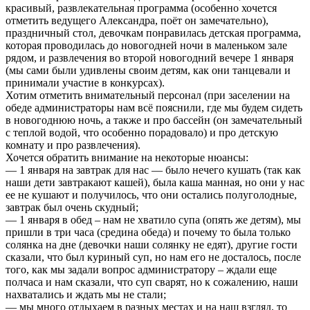
красивый, развлекательная программа (особенно хочется
отметить ведущего Александра, поёт он замечательно),
праздничный стол, девочкам понравилась детская программа,
которая проводилась до новогодней ночи в маленьком зале
рядом, и развлечения во второй новогодний вечере 1 января
(мы сами были удивлены своим детям, как они танцевали и
принимали участие в конкурсах).
Хотим отметить внимательный персонал (при заселении на
обеде администраторы нам всё пояснили, где мы будем сидеть
в новогоднюю ночь, а также и про бассейн (он замечательный
с теплой водой, что особенно порадовало) и про детскую
комнату и про развлечения).
Хочется обратить внимание на некоторые нюансы:
— 1 января на завтрак для нас — было нечего кушать (так как
наши дети завтракают кашей), была каша манная, но они у нас
ее не кушают и получилось, что они остались полуголодные,
завтрак был очень скудный;
— 1 января в обед – нам не хватило супа (опять же детям), мы
пришли в три часа (средина обеда) и почему то была только
солянка на дне (девочки наши солянку не едят), другие гости
сказали, что был куриный суп, но нам его не досталось, после
того, как мы задали вопрос администратору – ждали еще
полчаса и нам сказали, что суп сварят, но к сожалению, наши
нахватались и ждать мы не стали;
— мы много отдыхаем в разных местах и на наш взгляд, то