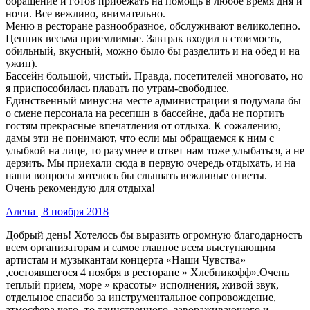
обращение и готов прибежать на помощь в любое время дня и
ночи. Все вежливо, внимательно.
Меню в ресторане разнообразное, обслуживают великолепно.
Ценник весьма приемлимые. Завтрак входил в стоимость,
обильный, вкусный, можно было бы разделить и на обед и на
ужин).
Бассейн большой, чистый. Правда, посетителей многовато, но
я приспособилась плавать по утрам-свободнее.
Единственный минус:на месте администрации я подумала бы
о смене персонала на ресепшн в бассейне, даба не портить
гостям прекрасные впечатления от отдыха. К сожалению,
дамы эти не понимают, что если мы обращаемся к ним с
улыбкой на лице, то разумнее в ответ нам тоже улыбаться, а не
дерзить. Мы приехали сюда в первую очередь отдыхать, и на
наши вопросы хотелось бы слышать вежливые ответы.
Очень рекомендую для отдыха!
Алена | 8 ноября 2018
Добрый день! Хотелось бы выразить огромную благодарность
всем организаторам и самое главное всем выступающим
артистам и музыкантам концерта «Наши Чувства»
,состоявшегося 4 ноября в ресторане » Хлебникофф».Очень
теплый прием, море » красоты» исполнения, живой звук,
отдельное спасибо за инструментальное сопровождение,
атмосфера чего- то таинственного, завораживающего и