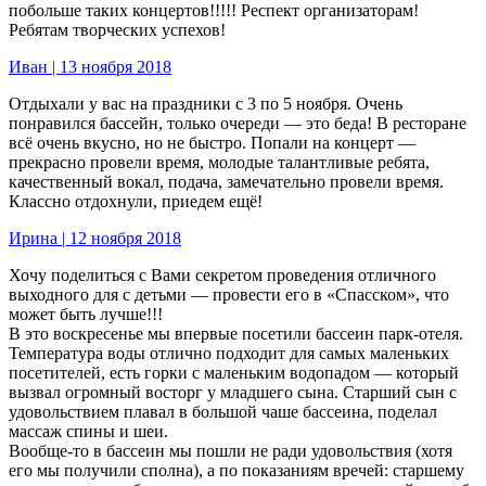
побольше таких концертов!!!!! Респект организаторам!
Ребятам творческих успехов!
Иван | 13 ноября 2018
Отдыхали у вас на праздники с 3 по 5 ноября. Очень
понравился бассейн, только очереди — это беда! В ресторане
всё очень вкусно, но не быстро. Попали на концерт —
прекрасно провели время, молодые талантливые ребята,
качественный вокал, подача, замечательно провели время.
Классно отдохнули, приедем ещё!
Ирина | 12 ноября 2018
Хочу поделиться с Вами секретом проведения отличного
выходного для с детьми — провести его в «Спасском», что
может быть лучше!!!
В это воскресенье мы впервые посетили бассеин парк-отеля.
Температура воды отлично подходит для самых маленьких
посетителей, есть горки с маленьким водопадом — который
вызвал огромный восторг у младшего сына. Старший сын с
удовольствием плавал в большой чаше бассеина, поделал
массаж спины и шеи.
Вообще-то в бассеин мы пошли не ради удовольствия (хотя
его мы получили сполна), а по показаниям вречей: старшему