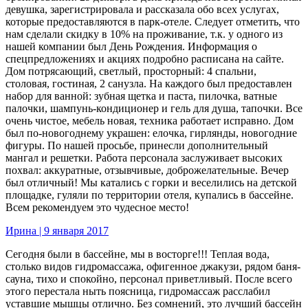
девушка, зарегистрировала и рассказала обо всех услугах,
которые предоставляются в парк-отеле. Следует отметить, что
нам сделали скидку в 10% на проживание, т.к. у одного из
нашей компании был День Рождения. Информация о
спецпредложениях и акциях подробно расписана на сайте.
Дом потрясающий, светлый, просторный: 4 спальни,
столовая, гостиная, 2 санузла. На каждого был предоставлен
набор для ванной: зубная щетка и паста, пилочка, ватные
палочки, шампунь-кондиционер и гель для душа, тапочки. Все
очень чистое, мебель новая, техника работает исправно. Дом
был по-новогоднему украшен: елочка, гирлянды, новогодние
фигуры. По нашей просьбе, принесли дополнительный
мангал и решетки. Работа персонала заслуживает высоких
похвал: аккуратные, отзывчивые, доброжелательные. Вечер
был отличный! Мы катались с горки и веселились на детской
площадке, гуляли по территории отеля, купались в бассейне.
Всем рекомендуем это чудесное место!
Ирина | 9 января 2017
Сегодня были в бассейне, мы в восторге!!! Теплая вода,
столько видов гидромассажа, офигенное джакузи, рядом баня-
сауна, тихо и спокойно, персонал приветливый. После всего
этого перестала ныть поясница, гидромассаж расслабил
уставшие мышцы отлично. Без сомнений, это лучший бассейн