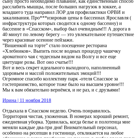
сыну просто необходимо плавание, как единственный способ
расслабить мышцы, после больших нагрузок в хоккее, а
младшего туда направил ЛОР для профилактики ОРВИ и
закаливания. Про***изировав цены в бассеинах Ярославля (
инфраструктура которых сводится к одному бассеину) и
бассеине в «Спасском», выбор был очевидным!!! А дорога в
40 минут по левому берегу — это увлекательное путешествие
через красивые осенние пейзажи.
”Вишенкой на торте” стало посещение ресторана
«Хлебников». Выпить после водных процедур чашечку
ароматного чая с чудесным видом на Волгу и все еще
цветущие розы. Вот оно счатье!!!
Вот и весь секрет идеального выходного, наполненный
здоровьем и массой положительных эмоций!!!
Огромное спасибо коллективу парк -отеля Спасское за
гостеприимство, которое тоже было на высшем уровне!!!
Мы к вам обязательно вернёмся, и не раз, и с друзьями!
Ирина | 11 ноября 2018
Отдыхала в Спасском неделю. Очень понравилось.
Территория чистая, ухоженная. В номерах хороший ремонт,
ежедневная уборка. Удивилась, когда белье и полотенца мне
меняли каждые два-три дня! Внимательный персонал,
особенно на ресепшн в гостинице, откликается на любое