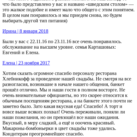
что было представлено у вас и названо «шведским столом» —
это жалкое подобие и имеет мало что общего с этим понятием.
В целом нам понравилось и мы приедем снова, но будем
выбирать другой тип питания)
Ирина | 8 января 2018
Были у вас с 22.11.16 по 23.11.16 все очень понравилось.
обслуживание на высшем уровне. семья Карташовых:
Евгений и Елена.
Елена | 23 ноября 2017
Хотим сказать огромное спасибо персоналу ресторана
Хлебникофф за проведение нашей свадьбы. Не смотря на все
разногласия, возникшие в начале нашего общения, банкет
прошёл отлично. Мы и наши гости в полном восторге. Не
очень внимательные официанты, но это скорее относится к
обычным посещениям ресторана, а на банкете этого почти не
заметно было. Зато какая вкусная еда! Спасибо! А торт и
вовсе выше всяких похвал! Очень переживали, поняли ли
наши пожелания, но он превзошёл все наши ожидания.
Вкусный, в меру сладкий, а ещё и ооочень красивый.
Макароны-бомбоньерки в цвет свадьбы тоже удались.
Кондитерам преогромнейшее спасибо.