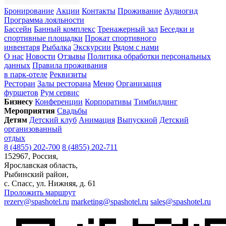
Бронирование
Акции
Контакты
Проживание
Аудиогид
Программа лояльности
Бассейн
Банный комплекс
Тренажерный зал
Беседки и
спортивные площадки
Прокат спортивного
инвентаря
Рыбалка
Экскурсии
Рядом с нами
О нас
Новости
Отзывы
Политика обработки персональных
данных
Правила проживания
в парк-отеле
Реквизиты
Ресторан
Залы ресторана
Меню
Организация
фуршетов
Рум сервис
Бизнесу
Конференции
Корпоративы
Тимбилдинг
Мероприятия
Свадьбы
Детям
Детский клуб
Анимация
Выпускной
Детский
организованный
отдых
8 (4855) 202-700
8 (4855) 202-711
152967, Россия,
Ярославская область,
Рыбинский район,
с. Спаcс, ул. Нижняя, д. 61
Проложить маршрут
rezerv@spashotel.ru
marketing@spashotel.ru
sales@spashotel.ru