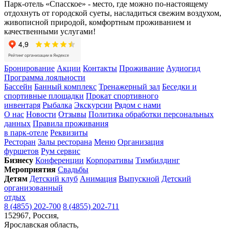
Парк-отель «Спасское» - место, где можно по-настоящему
отдохнуть от городской суеты, насладиться свежим воздухом,
живописной природой, комфортным проживанием и
качественными услугами!
Бронирование
Акции
Контакты
Проживание
Аудиогид
Программа лояльности
Бассейн
Банный комплекс
Тренажерный зал
Беседки и
спортивные площадки
Прокат спортивного
инвентаря
Рыбалка
Экскурсии
Рядом с нами
О нас
Новости
Отзывы
Политика обработки персональных
данных
Правила проживания
в парк-отеле
Реквизиты
Ресторан
Залы ресторана
Меню
Организация
фуршетов
Рум сервис
Бизнесу
Конференции
Корпоративы
Тимбилдинг
Мероприятия
Свадьбы
Детям
Детский клуб
Анимация
Выпускной
Детский
организованный
отдых
8 (4855) 202-700
8 (4855) 202-711
152967, Россия,
Ярославская область,