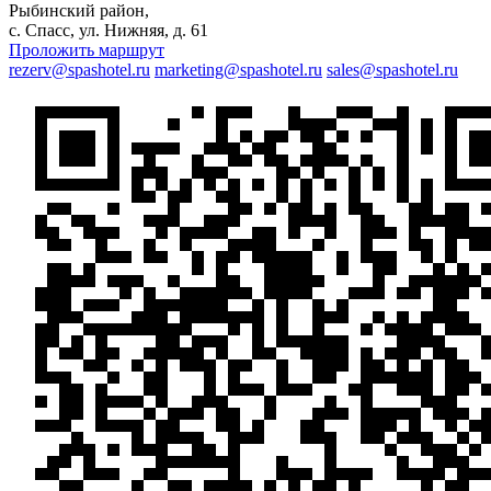
Рыбинский район,
с. Спаcс, ул. Нижняя, д. 61
Проложить маршрут
rezerv@spashotel.ru
marketing@spashotel.ru
sales@spashotel.ru