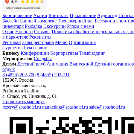
Бронирование
Акции
Контакты
Проживание
Аудиогид
Програ
Бассейн
Банный комплекс
Тренажерный зал
Беседки и спорти
инвентаря
Рыбалка
Экскурсии
Рядом с нами
О нас
Новости
Отзывы
Политика обработки персональных да
в парк-отеле
Реквизиты
Ресторан
Залы ресторана
Меню
Организация
фуршетов
Рум сервис
Бизнесу
Конференции
Корпоративы
Тимбилдинг
Мероприятия
Свадьбы
Детям
Детский клуб
Анимация
Выпускной
Детский организо
отдых
8 (4855) 202-700
8 (4855) 202-711
152967, Россия,
Ярославская область,
Рыбинский район,
с. Спаcс, ул. Нижняя, д. 61
Проложить маршрут
rezerv@spashotel.ru
marketing@spashotel.ru
sales@spashotel.ru