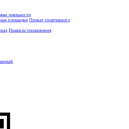
мма лояльности
вные площадки
Прокат спортивного
нных
Правила проживания
ванный