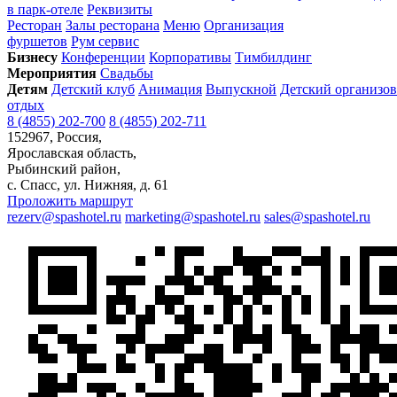
в парк-отеле
Реквизиты
Ресторан
Залы ресторана
Меню
Организация
фуршетов
Рум сервис
Бизнесу
Конференции
Корпоративы
Тимбилдинг
Мероприятия
Свадьбы
Детям
Детский клуб
Анимация
Выпускной
Детский организо
отдых
8 (4855) 202-700
8 (4855) 202-711
152967, Россия,
Ярославская область,
Рыбинский район,
с. Спаcс, ул. Нижняя, д. 61
Проложить маршрут
rezerv@spashotel.ru
marketing@spashotel.ru
sales@spashotel.ru