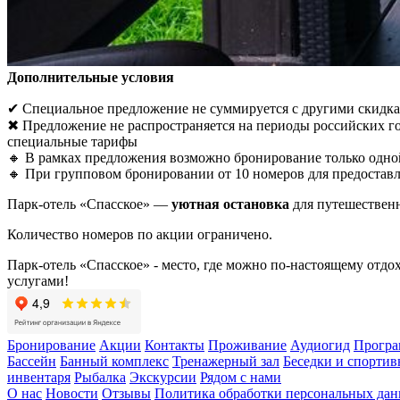
Дополнительные условия
✔ Специальное предложение не суммируется с другими скидк
✖ Предложение не распространяется на периоды российских го
специальные тарифы
🔸 В рамках предложения возможно бронирование только одно
🔸 При групповом бронировании от 10 номеров для предостав
Парк-отель «Спасское» —
уютная остановка
для путешествен
Количество номеров по акции ограничено.
Парк-отель «Спасское» - место, где можно по-настоящему отд
услугами!
Бронирование
Акции
Контакты
Проживание
Аудиогид
Програ
Бассейн
Банный комплекс
Тренажерный зал
Беседки и спорти
инвентаря
Рыбалка
Экскурсии
Рядом с нами
О нас
Новости
Отзывы
Политика обработки персональных да