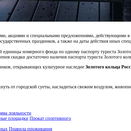
ами, акциями и специальными предложениями, действующими в 
сударственных праздников, а также на даты действия иных спец
й единицы номерного фонда по одному паспорту туриста Золото
ления скидки достаточно наличия паспорта туриста Золотого к
ников, открывающих культурное наследие
Золотого кольца Рос
охнуть от городской суеты, насладиться свежим воздухом, жив
мма лояльности
вные площадки
Прокат спортивного
нных
Правила проживания