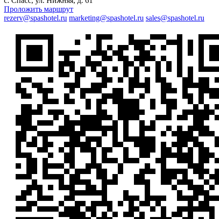
с. Спаcс, ул. Нижняя, д. 61
Проложить маршрут
rezerv@spashotel.ru
marketing@spashotel.ru
sales@spashotel.ru