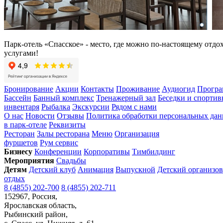
Парк-отель «Спасское» - место, где можно по-настоящему отд
услугами!
Бронирование
Акции
Контакты
Проживание
Аудиогид
Програ
Бассейн
Банный комплекс
Тренажерный зал
Беседки и спорти
инвентаря
Рыбалка
Экскурсии
Рядом с нами
О нас
Новости
Отзывы
Политика обработки персональных да
в парк-отеле
Реквизиты
Ресторан
Залы ресторана
Меню
Организация
фуршетов
Рум сервис
Бизнесу
Конференции
Корпоративы
Тимбилдинг
Мероприятия
Свадьбы
Детям
Детский клуб
Анимация
Выпускной
Детский организо
отдых
8 (4855) 202-700
8 (4855) 202-711
152967, Россия,
Ярославская область,
Рыбинский район,